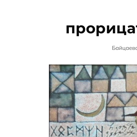
прорица
Байцаев